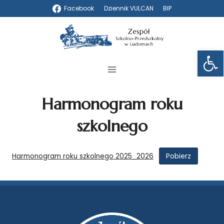
Przejdź
Facebook
Dziennik VULCAN
BIP
do
treści
Otwórz 
Harmonogram roku
szkolnego
Pobierz
Harmonogram roku szkolnego 2025_2026