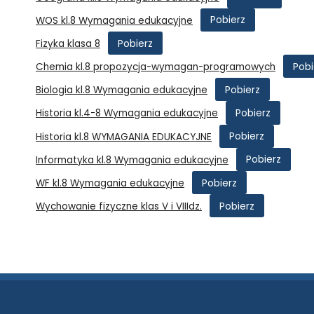
Pobierz
WOS kl.8 Wymagania edukacyjne
Pobierz
Fizyka klasa 8
Pobi
Chemia kl.8 propozycja-wymagan-programowych
Pobierz
Biologia kl.8 Wymagania edukacyjne
Pobierz
Historia kl.4-8 Wymagania edukacyjne
Pobierz
Historia kl.8 WYMAGANIA EDUKACYJNE
Pobierz
Informatyka kl.8 Wymagania edukacyjne
Pobierz
WF kl.8 Wymagania edukacyjne
Pobierz
Wychowanie fizyczne klas V i VIIIdz.