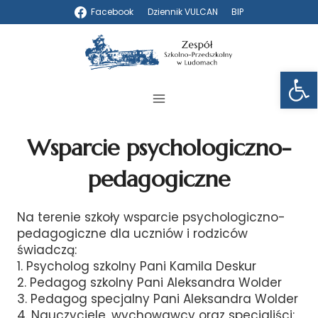
Przejdź
Facebook
Dziennik VULCAN
BIP
do
treści
Otwórz 
Wsparcie psychologiczno-
pedagogiczne
Na terenie szkoły wsparcie psychologiczno-
pedagogiczne dla uczniów i rodziców
świadczą:
1. Psycholog szkolny Pani Kamila Deskur
2. Pedagog szkolny Pani Aleksandra Wolder
3. Pedagog specjalny Pani Aleksandra Wolder
4. Nauczyciele, wychowawcy oraz specjaliści: